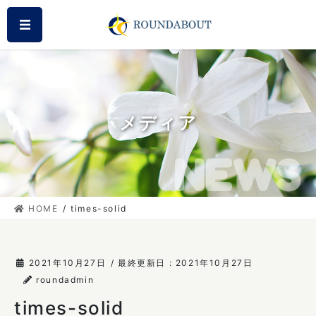
コ
ナ
MENU
ン
ビ
テ
ゲ
ン
ー
ツ
シ
に
ョ
移
ン
メディア
動
に
移
動
HOME
times-solid
2021年10月27日
/ 最終更新日 :
2021年10月27日
roundadmin
times-solid