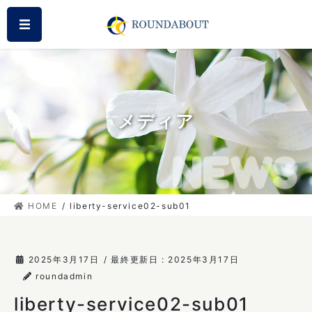
コ
ナ
MENU
ン
ビ
テ
ゲ
ン
ー
ツ
シ
に
ョ
移
ン
メディア
動
に
移
動
HOME
liberty-service02-sub01
2025年3月17日
/ 最終更新日 :
2025年3月17日
roundadmin
liberty-service02-sub01