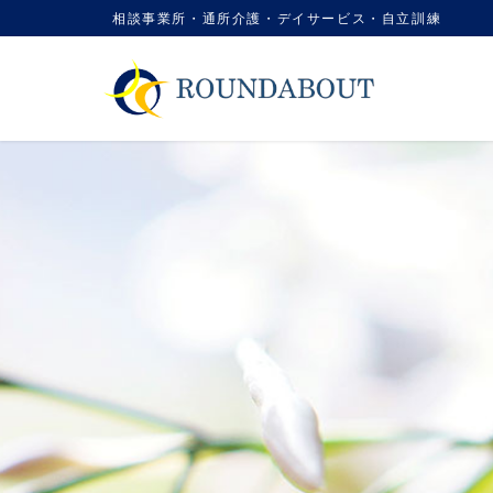
コ
ナ
相談事業所・通所介護・デイサービス・自立訓練
ン
ビ
テ
ゲ
ン
ー
ツ
シ
に
ョ
移
ン
動
に
移
動