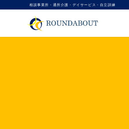
コ
ナ
相談事業所・通所介護・デイサービス・自立訓練
ン
ビ
テ
ゲ
ン
ー
ツ
シ
に
ョ
移
ン
動
に
移
動